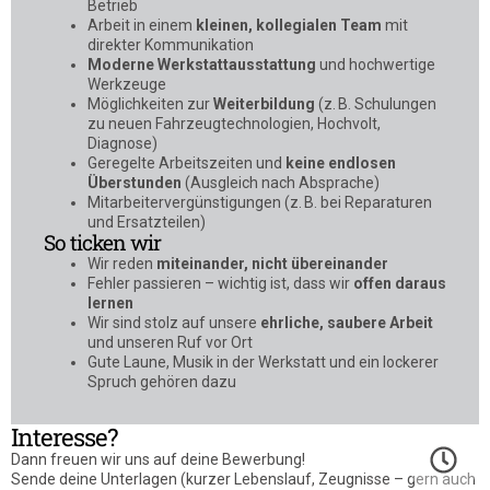
Betrieb
Arbeit in einem
kleinen, kollegialen Team
mit
direkter Kommunikation
Moderne Werkstattausstattung
und hochwertige
Werkzeuge
Möglichkeiten zur
Weiterbildung
(z. B. Schulungen
zu neuen Fahrzeugtechnologien, Hochvolt,
Diagnose)
Geregelte Arbeitszeiten und
keine endlosen
Überstunden
(Ausgleich nach Absprache)
Mitarbeitervergünstigungen (z. B. bei Reparaturen
und Ersatzteilen)
So ticken wir
Wir reden
miteinander, nicht übereinander
Fehler passieren – wichtig ist, dass wir
offen daraus
lernen
Wir sind stolz auf unsere
ehrliche, saubere Arbeit
und unseren Ruf vor Ort
Gute Laune, Musik in der Werkstatt und ein lockerer
Spruch gehören dazu
Interesse?
Dann freuen wir uns auf deine Bewerbung!
Sende deine Unterlagen (kurzer Lebenslauf, Zeugnisse – gern auch