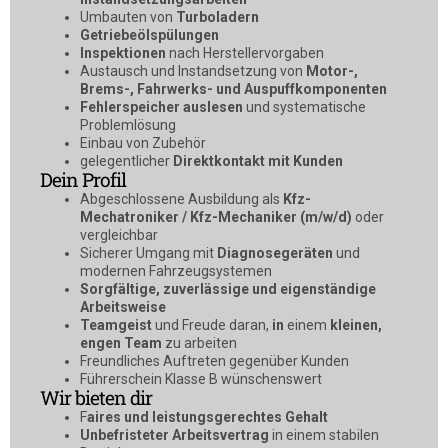
Umbauten von
Turboladern
Getriebeölspülungen
Inspektionen
nach Herstellervorgaben
Austausch und Instandsetzung von
Motor-,
Brems-, Fahrwerks- und Auspuffkomponenten
Fehlerspeicher auslesen
und systematische
Problemlösung
Einbau von Zubehör
gelegentlicher
Direktkontakt mit Kunden
Dein Profil
Abgeschlossene Ausbildung als
Kfz-
Mechatroniker / Kfz-Mechaniker (m/w/d)
oder
vergleichbar
Sicherer Umgang mit
Diagnosegeräten
und
modernen Fahrzeugsystemen
Sorgfältige, zuverlässige und eigenständige
Arbeitsweise
Teamgeist
und Freude daran,
in
einem
kleinen,
engen Team
zu arbeiten
Freundliches Auftreten gegenüber Kunden
Führerschein Klasse B wünschenswert
Wir bieten dir
F
aires und leistungsgerechtes Gehalt
Unbefristeter Arbeitsvertrag
in einem stabilen