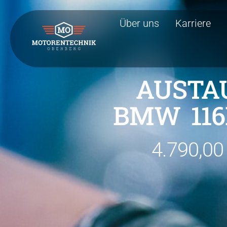
Über uns
Karriere
AUSTA
BMW 116D
4.790,00