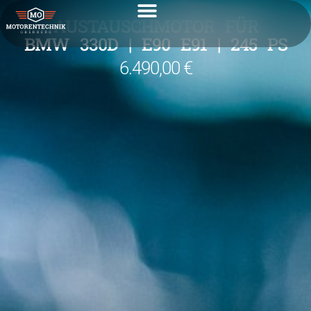
AUSTAUSCHMOTOR FÜR
BMW 330D | E90 E91 | 245 PS
6.490,00 €