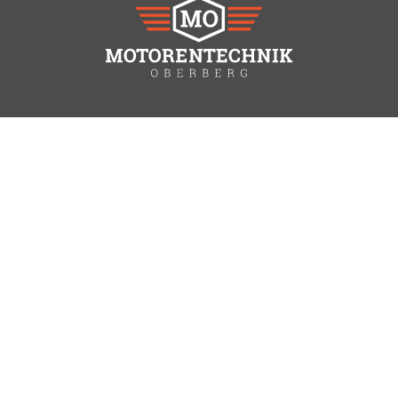
Führend bei Motorinstandsetzung und Einbau von
Austauschmotoren der Premiummarken BMW, Audi
und Mercedes sind wir ein inhabergeführter
deutscher Ausbildungs- und Meisterbetrieb mit
nachweislich hoher Dienstleistungsqualität und
bringen auch Ihre PS wieder zurück auf die Straße.
Hauptmenü
Über uns
Karriere
Leistungen