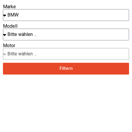
Marke
Modell
Motor
Filtern
BMW 750i | F01 F02 | 450 PS