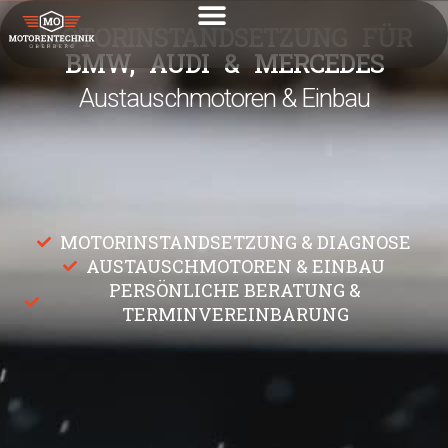
MOTORINSTANDSETZUNG FÜR
BMW, AUDI & MERCEDES
MOTORINSTANDSETZUNG & DIAGNOSE
AUSTAUSCHMOTOREN & EINBAU
PERSÖNLICHE BERATUNG &
TERMINVEREINBARUNG